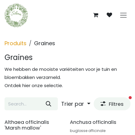
Se rendre au contenu
Produits
Graines
Graines
We hebben de mooiste variëteiten voor je tuin en
bloembakken verzameld.
Ontdek hier onze selectie.
fi
Trier par
Filtres
Althaea officinalis
Anchusa officinalis
'Marsh mallow'
buglosse officinale