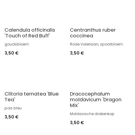
Calendula officinalis
Centranthus ruber
'Touch of Red Buff'
coccinea
goudsbloem
Rode Valeriaan, spoorbloem
3,50
€
3,50
€
Clitoria ternatea 'Blue
Dracocephalum
Tea'
moldavicum 'Dragon
Mix'
pois bleu
Moldavische drakenkop
3,50
€
3,50
€