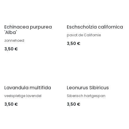
Echinacea purpurea
Eschscholzia californica
'Alba'
pavot de Californie
zonnehoed
3,50
€
3,50
€
Lavandula multifida
Leonurus Sibiricus
veelspletige lavendel
Siberisch hartgespan
3,50
€
3,50
€