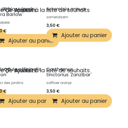
uilegia vulgaris
Artemisia annua
ste de souhaits
Ajouter à la liste de souhaits
ora Barlow'
zomeralsem
akelei
3,50
€
50
€
r
Ajouter au panier
Ajouter au panier
lendula officinalis
Carthamus
ste de souhaits
Ajouter à la liste de souhaits
eon'
tinctorius 'Zanzibar'
ci des jardins
saffloer oranje
50
€
3,50
€
r
Ajouter au panier
Ajouter au panier