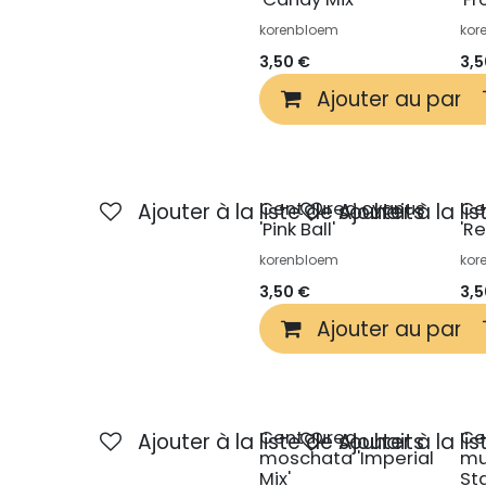
korenbloem
kor
3,50
€
3,
Ajouter au panie
Centaurea cyanus
Ce
Ajouter à la liste de souhaits
Ajouter à la li
'Pink Ball'
'Re
korenbloem
kor
3,50
€
3,
Ajouter au panie
Centaurea
Ce
Ajouter à la liste de souhaits
Ajouter à la li
moschata 'Imperial
mu
Mix'
Sta