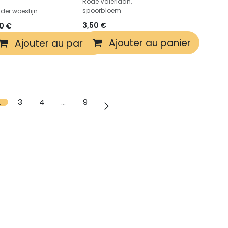
Rode Valeriaan,
spoorbloem
 der woestijn
3,50
€
50
€
Ajouter au panier
r
Ajouter au panier
2
3
4
…
9
formations
Suivez-nous
Facebook
ropos de nous
Instagram