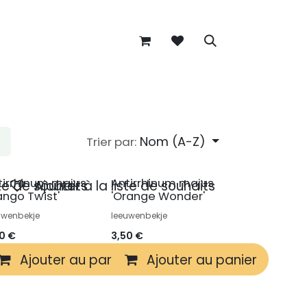
Nom (A-Z)
Trier par:
tirrhinum majus
Antirrhinum majus
ste de souhaits
Ajouter à la liste de souhaits
ango Twist'
'Orange Wonder'
uwenbekje
leeuwenbekje
50
€
3,50
€
r
Ajouter au panier
Ajouter au panier