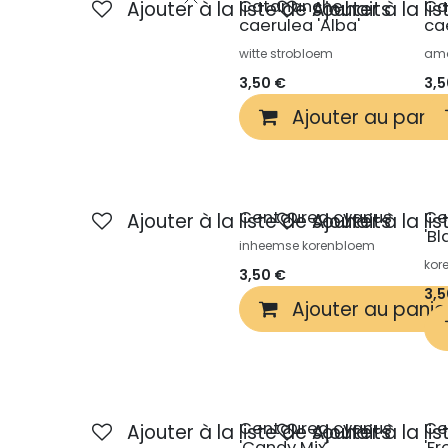
Catananche
Ca
Ajouter à la liste de souhaits
Ajouter à la li
caerulea 'Alba'
ca
witte strobloem
amo
3,50
€
3,
Ajouter au panie
Centaurea cyanus
Ce
Ajouter à la liste de souhaits
Ajouter à la li
'Bl
inheemse korenbloem
kor
3,50
€
3,
Ajouter au panie
Centaurea cyanus
Ce
Ajouter à la liste de souhaits
Ajouter à la li
'Candy Mix'
'F