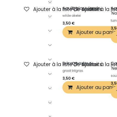
Aquilegia vulgaris
Aq
Ajouter à la liste de souhaits
Ajouter à la li
'N
wilde akelei
tuin
3,50
€
3,
Ajouter au panie
Briza maxima
Ca
Ajouter à la liste de souhaits
Ajouter à la li
'N
groot trilgras
sou
3,50
€
3,
Ajouter au panie