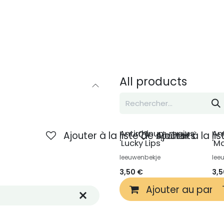
Inspiration
À propos de nous
Contact
All products
Antirrhinum majus
An
Ajouter à la liste de souhaits
Ajouter à la li
'Lucky Lips'
'M
leeuwenbekje
lee
3,50
€
3,
Ajouter au panie