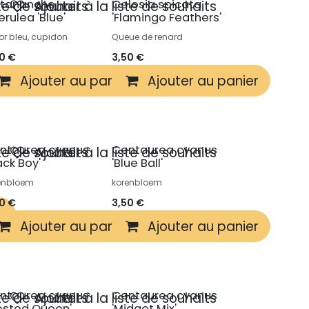
tananche
Celosia spicata
ste de souhaits
Ajouter à la liste de souhaits
erulea 'Blue'
'Flamingo Feathers'
r bleu, cupidon
Queue de renard
50
€
3,50
€
r
Ajouter au panier
Ajouter au panier
ntaurea cyanus
Centaurea cyanus
ste de souhaits
Ajouter à la liste de souhaits
ack Boy'
'Blue Ball'
enbloem
korenbloem
50
€
3,50
€
r
Ajouter au panier
Ajouter au panier
ntaurea cyanus
Centaurea cyanus
ste de souhaits
Ajouter à la liste de souhaits
rosted Queen'
'Midget Mix'