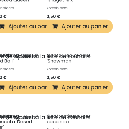
enbloem
korenbloem
50
€
3,50
€
r
Ajouter au panier
Ajouter au panier
ntaurea cyanus
Centaurea cyanus
ste de souhaits
Ajouter à la liste de souhaits
d Ball'
'Snowman'
enbloem
korenbloem
50
€
3,50
€
r
Ajouter au panier
Ajouter au panier
ntaurea
Centranthus ruber
ste de souhaits
Ajouter à la liste de souhaits
ricata 'Desert
coccinea
r'