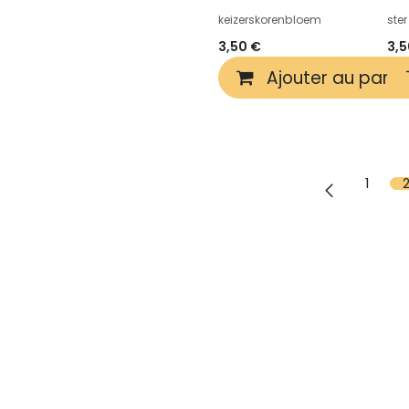
keizerskorenbloem
ster
3,50
€
3,
Ajouter au panie
1
Découvrir
In
Graines
FAQ
Mélanges de fleurs
À p