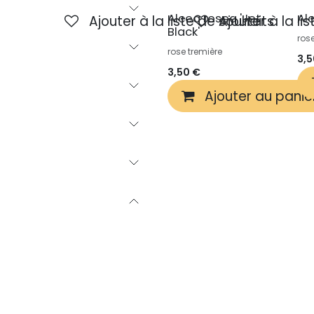
Alcea rosea 'Jet
Al
Ajouter à la liste de souhaits
Ajouter à la li
Black'
ros
rose tremière
3,
3,50
€
Ajouter au panie