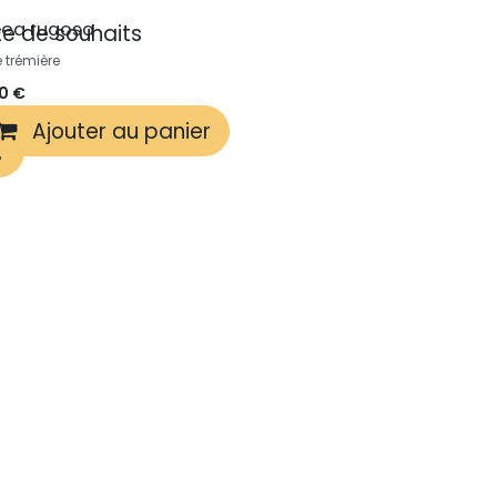
cea rugosa
ste de souhaits
e trémière
50
€
Ajouter au panier
r