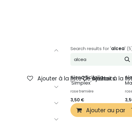
Inspiration
À propos de nous
Contact
Search results for
'
alcea
'
(5
Alcea ficifolia
Al
Ajouter à la liste de souhaits
Ajouter à la li
'Simplex'
Ma
rose tremière
ros
3,50
€
3,
Ajouter au panie