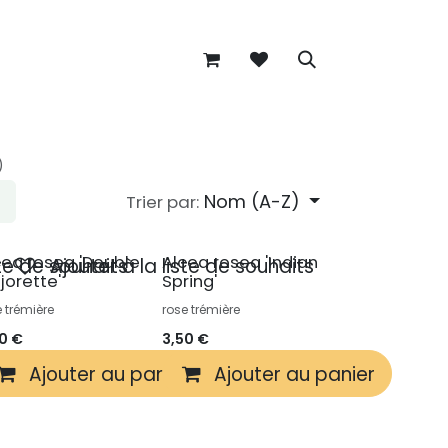
)
Nom (A-Z)
Trier par:
cea rosea 'Double
Alcea rosea 'Indian
ste de souhaits
Ajouter à la liste de souhaits
jorette'
Spring'
e trémière
rose trémière
50
€
3,50
€
r
Ajouter au panier
Ajouter au panier