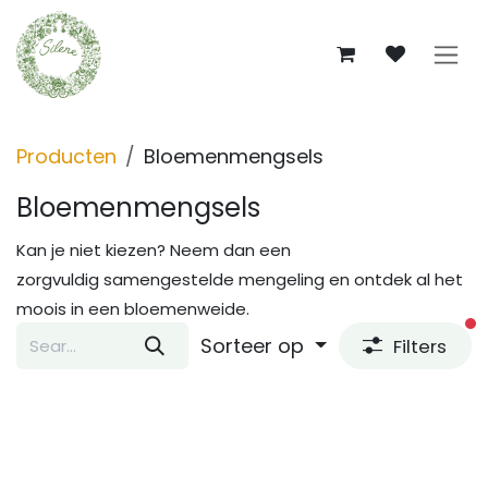
Overslaan naar inhoud
Producten
Bloemenmengsels
Bloemenmengsels
Kan je niet kiezen? Neem dan een
zorgvuldig samengestelde mengeling en ontdek al het
moois in een bloemenweide.
fi
Sorteer op
Filters