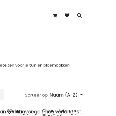
teiten voor je tuin en bloembakken
Naam (A-Z)
Sorteer op:
sella rubra
Clitoria ternatea
n verlanglijst
Toevoegen aan verlanglijst
'Blue Tea'