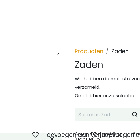
Inspiratie
Over ons
Contact
Producten
Zaden
Zaden
We hebben de mooiste varië
verzameld.
Ontdek hier onze selectie.
Asarina scandens
Ba
Toevoegen aan verlanglijst
Toevoegen aa
'Light Blue'