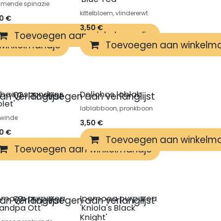
mmende spinazie
kittelbloem, vlindererwt
50
€
3,50
€
Toevoegen aan winkelmandje
winkelmandje
Toevoegen aan winkelm
baea scandens
Dolichos lablab
n verlanglijst
Toevoegen aan verlanglijst
olet'
lablabboon, pronkboon
kwinde
3,50
€
50
€
Toevoegen aan winkelm
winkelmandje
Toevoegen aan winkelmandje
omoea purpurea
Ipomoea purpurea
n verlanglijst
Toevoegen aan verlanglijst
randpa Ott'
'Kniola's Black
Knight'