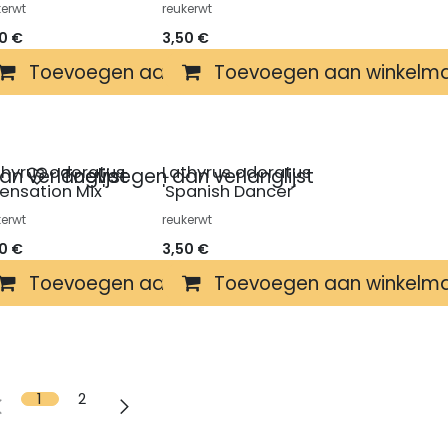
kerwt
reukerwt
50
€
3,50
€
winkelmandje
Toevoegen aan winkelmandje
Toevoegen aan winkelm
thyrus odoratus
Lathyrus odoratus
n verlanglijst
Toevoegen aan verlanglijst
censation Mix'
'Spanish Dancer'
kerwt
reukerwt
50
€
3,50
€
winkelmandje
Toevoegen aan winkelmandje
Toevoegen aan winkelm
1
2