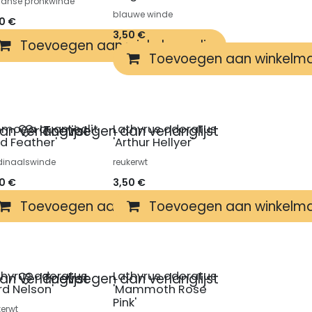
anse pronkwinde
blauwe winde
50
€
3,50
€
winkelmandje
Toevoegen aan winkelmandje
Toevoegen aan winkelm
omoea quamoclit
Lathyrus odoratus
n verlanglijst
Toevoegen aan verlanglijst
ed Feather'
'Arthur Hellyer'
dinaalswinde
reukerwt
50
€
3,50
€
winkelmandje
Toevoegen aan winkelmandje
Toevoegen aan winkelm
thyrus odoratus
Lathyrus odoratus
n verlanglijst
Toevoegen aan verlanglijst
rd Nelson'
'Mammoth Rose
Pink'
kerwt