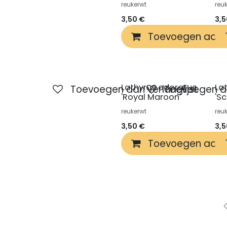
reukerwt
reu
3,50
€
3,
Toevoegen aan 
Lathyrus odoratus
La
Toevoegen aan verlanglijst
Toevoegen aa
'Royal Maroon'
'S
reukerwt
reu
3,50
€
3,
Toevoegen aan 