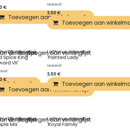
reukerwt
50
€
3,50
€
winkelmandje
Toevoegen aan winkelmandje
Toevoegen aan winkelm
thyrus odoratus
Lathyrus odoratus
n verlanglijst
Toevoegen aan verlanglijst
ld Spice King
'Painted Lady'
ward VII'
reukerwt
kerwt
3,50
€
50
€
winkelmandje
Toevoegen aan winkelm
Toevoegen aan winkelmandje
thyrus odoratus
Lathyrus odoratus
n verlanglijst
Toevoegen aan verlanglijst
pple Mix'
'Royal Family'