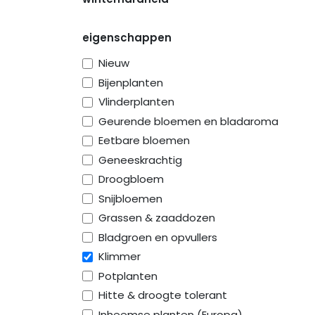
eigenschappen
Nieuw
Bijenplanten
Vlinderplanten
Geurende bloemen en bladaroma
Eetbare bloemen
Geneeskrachtig
Droogbloem
Snijbloemen
Grassen & zaaddozen
Bladgroen en opvullers
Klimmer
Potplanten
Hitte & droogte tolerant
Inheemse planten (Europa)