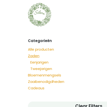
Overslaan naar inhoud
Zaden
Ontdek
Categorieën
Alle producten
Zaden
Eenjarigen
Tweejarigen
Bloemenmengsels
Zaaibenodigdheden
Cadeaus
Clear Filters