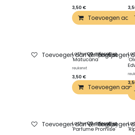
3,50
€
3,
Toevoegen aan 
Lathyrus odoratus
La
Toevoegen aan verlanglijst
Toevoegen aa
'Matucana'
'O
Ed
reukerwt
reu
3,50
€
3,
Toevoegen aan 
Lathyrus odoratus
La
Toevoegen aan verlanglijst
Toevoegen aa
'Parfume Promise'
'Ri