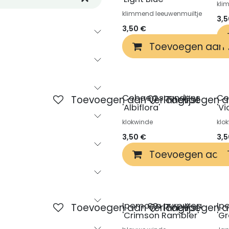
kli
klimmend leeuwenmuiltje
3,
3,50
€
Toevoegen aan 
Cobaea scandens
Co
Toevoegen aan verlanglijst
Toevoegen aa
'Albiflora'
'Vi
klokwinde
klo
3,50
€
3,
Toevoegen aan 
Ipomoea purpurea
Ip
Toevoegen aan verlanglijst
Toevoegen aa
'Crimson Rambler'
'G