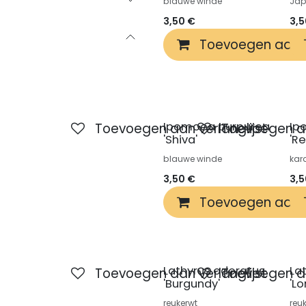
blauwe winde
Jap
3,50
€
3,
Toevoegen aan 
Ipomoea purpurea
Ip
Toevoegen aan verlanglijst
Toevoegen aa
'Shiva'
'R
blauwe winde
kar
3,50
€
3,
Toevoegen aan 
Lathyrus odoratus
La
Toevoegen aan verlanglijst
Toevoegen aa
'Burgundy'
'Lo
reukerwt
reu