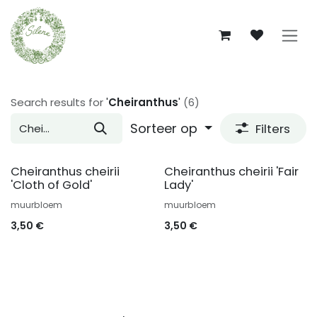
Overslaan naar inhoud
Search results for
'
Cheiranthus
'
(6)
Sorteer op
Filters
Cheiranthus cheirii
Cheiranthus cheirii 'Fair
'Cloth of Gold'
Lady'
muurbloem
muurbloem
3,50
€
3,50
€