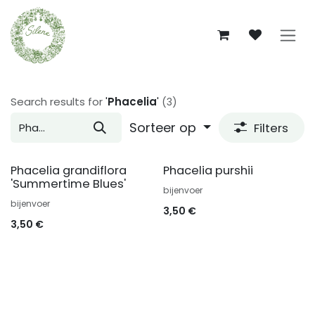
Overslaan naar inhoud
Search results for
'
Phacelia
'
(3)
Sorteer op
Filters
Phacelia grandiflora
Phacelia purshii
'Summertime Blues'
bijenvoer
bijenvoer
3,50
€
3,50
€