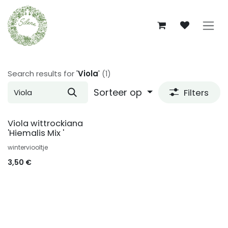
Overslaan naar inhoud
Search results for
'
Viola
'
(1)
Sorteer op
Filters
Viola wittrockiana
'Hiemalis Mix '
winterviooltje
3,50
€