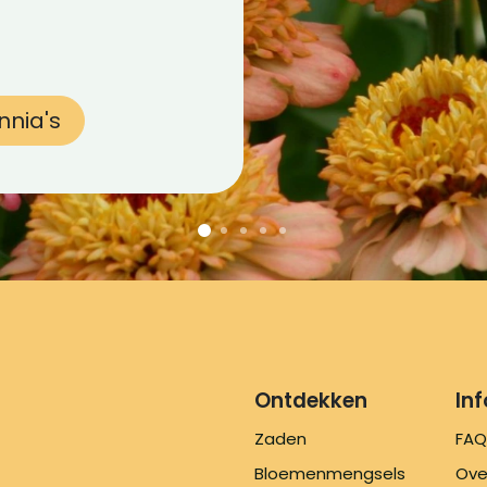
nnia's
Ontdekken
In
Zaden
FAQ
Bloemenmengsels
Ove