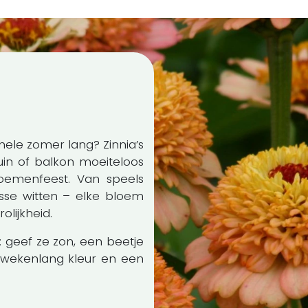
e hele zomer lang? Zinnia’s
tuin of balkon moeiteloos
oemenfeest. Van speels
risse witten – elke bloem
olijkheid.
ul: geef ze zon, een beetje
 wekenlang kleur en een