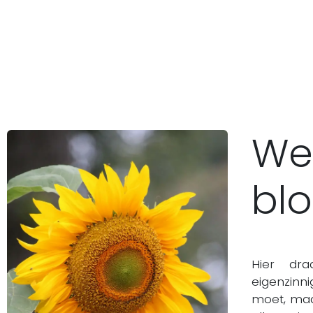
Inspiratie
Over ons
Contact
We
bl
Hier dra
eigenzinn
moet, maa