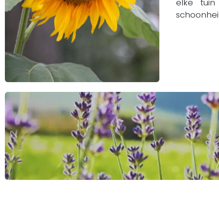
elke tui
schoonheid