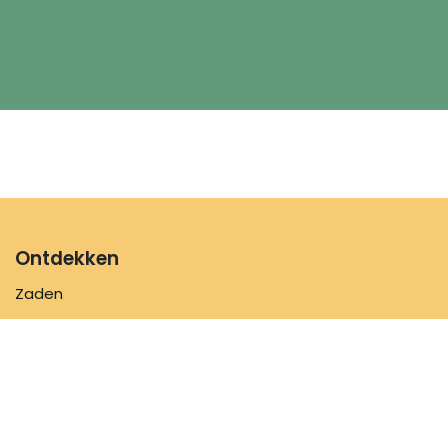
Ontdekken
Zaden
Bloemenmengsels
Zaaibenodigdheden
Inspiratie