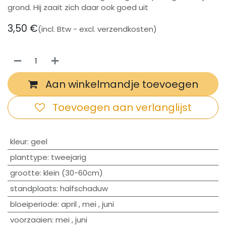
grond. Hij zaait zich daar ook goed uit
3,50
€
(incl. Btw - excl. verzendkosten)
Aan winkelmandje toevoegen
Toevoegen aan verlanglijst
​kleur
:
geel
planttype
:
tweejarig
grootte
:
klein (30-60cm)
standplaats
:
halfschaduw
bloeiperiode
:
april
,
mei
,
juni
voorzaaien
:
mei
,
juni