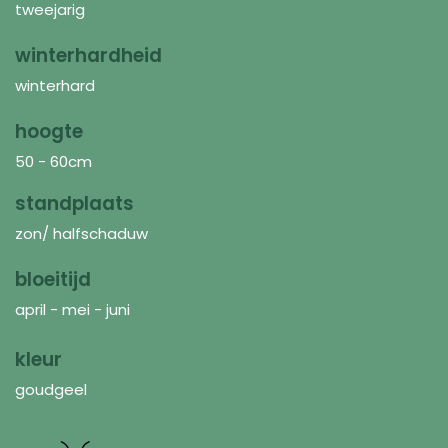
tweejarig
winterhardheid
winterhard
hoogte
50 - 60cm
standplaats
zon/ halfschaduw
bloeitijd
april - mei - juni
kleur
goudgeel