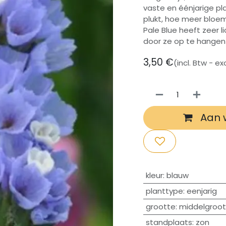
vaste en éénjarige pla
plukt, hoe meer bloeme
Pale Blue heeft zeer
door ze op te hangen 
3,50
€
(incl. Btw - e
Aan 
​kleur
:
blauw
planttype
:
eenjarig
grootte
:
middelgroot
standplaats
:
zon