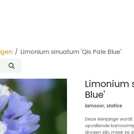
Inspiratie
Over ons
Contact
igen
Limonium sinuatum 'Qis Pale Blue'
Limonium s
Blue'
lamsoor, statice
Deze éénjarige wordt
opvallende kamvormig
drogen zijn, maar ze 