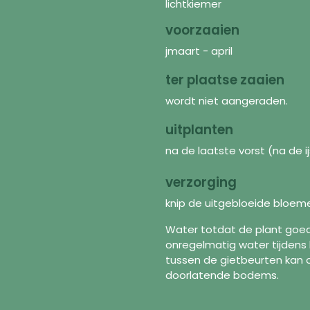
lichtkiemer
voorzaaien
jmaart - april
ter plaatse zaaien
wordt niet aangeraden.
uitplanten
na de laatste vorst (na de ij
verzorging
knip de uitgebloeide bloeme
Water totdat de plant goed
onregelmatig water tijdens
Ontdekken
In
tussen de gietbeurten kan 
doorlatende bodems.
Zaden
FAQ
Bloemenmengsels
Ove