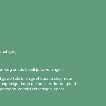
sheiligen)
n weg om de bloeitijd te verlengen.
 geworteld is, en geef daarna diep maar
 langdurige droge periodes, zodat de grond
formatie
Volg ons
opdrogen. Vermijd verzadigde, slecht
Facebook
r ons
Instagram