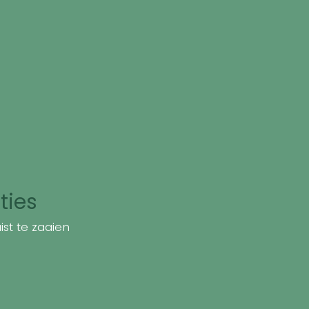
ties
st te zaaien