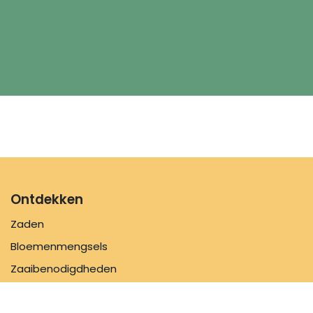
Ontdekken
Zaden
Bloemenmengsels
Zaaibenodigdheden
Inspiratie