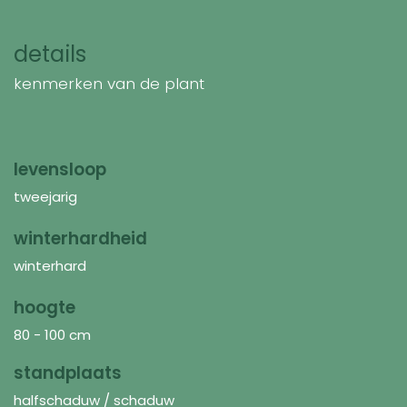
details
kenmerken van de plant
levensloop
tweejarig
winterhardheid
winterhard
hoogte
80 - 100 cm
standplaats
halfschaduw / schaduw