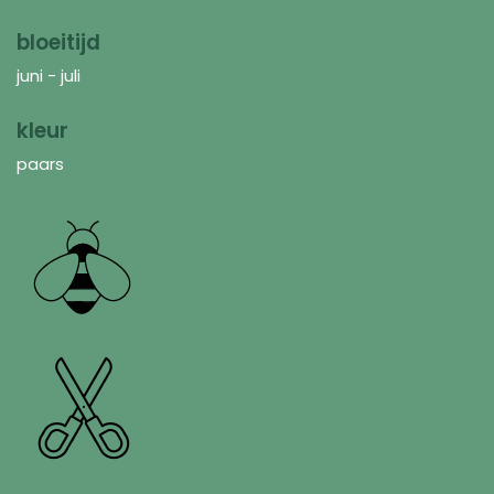
bloeitijd
juni - juli
kleur
paars