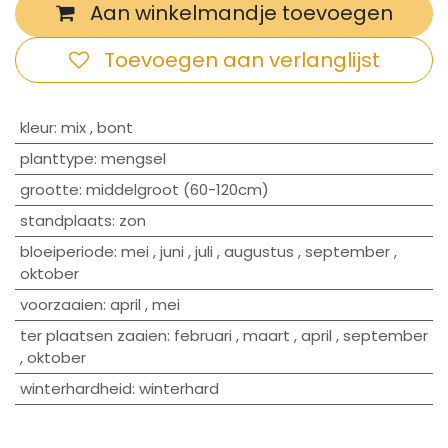
Aan winkelmandje toevoegen
Toevoegen aan verlanglijst
​kleur
:
mix
,
bont
planttype
:
mengsel
grootte
:
middelgroot (60-120cm)
standplaats
:
zon
bloeiperiode
:
mei
,
juni
,
juli
,
augustus
,
september
,
oktober
voorzaaien
:
april
,
mei
ter plaatsen zaaien
:
februari
,
maart
,
april
,
september
,
oktober
winterhardheid
:
winterhard