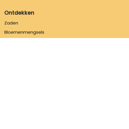
Ontdekken
Zaden
Bloemenmengsels
Zaaibenodigdheden
Inspiratie
Informatie
FAQ
Over ons
Verzendbeleid
Contacteer ons
Volg ons