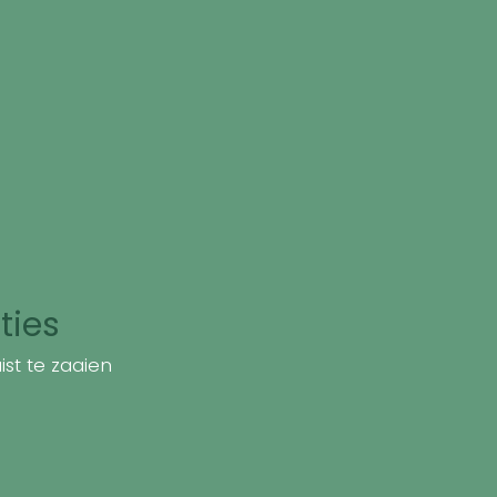
ties
st te zaaien