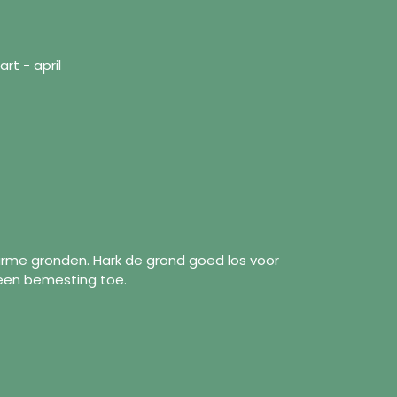
t - april
arme gronden. Hark de grond goed los voor
een bemesting toe.
formatie
Volg ons
Facebook
r ons
Instagram