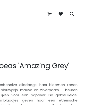
oeas 'Amazing Grey'
llesbehalve alledaags: haar bloemen tonen
blauwgrijs, mauve en zilverpaars — kleuren
k lijken voor een papaver. De gekreukelde,
oemblaadjes geven haar een etherische