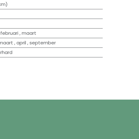
0cm)
,
februari
,
maart
maart
,
april
,
september
rhard