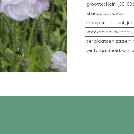
grootte
:
klein (30-6
standplaats
:
zon
bloeiperiode
:
juni
,
juli
voorzaaien
:
oktober
ter plaatsen zaaien
:
winterhardheid
:
winte