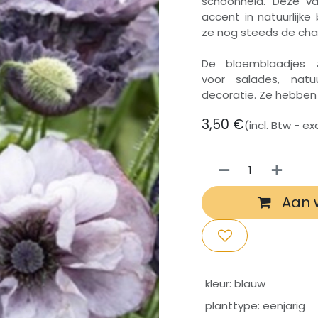
schoonheid. Deze va
accent in natuurlijk
ze nog steeds de cha
De bloemblaadjes 
voor salades, natuu
decoratie. Ze hebben
3,50
€
(incl. Btw - e
Aan 
​kleur
:
blauw
planttype
:
eenjarig