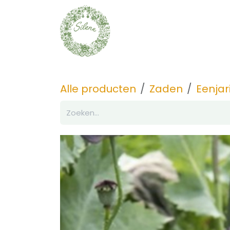
Overslaan naar inhoud
Zaden
Ontdek
Alle producten
Zaden
Eenjar