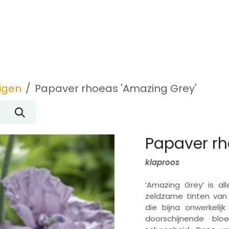
Inspiratie
Over ons
Contact
igen
Papaver rhoeas 'Amazing Grey'
Papaver rh
klaproos
‘Amazing Grey’ is a
zeldzame tinten van 
die bijna onwerkelij
doorschijnende bl