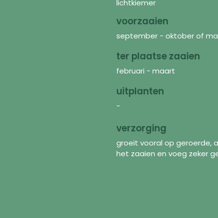
lichtkiemer
voorzaaien
september - oktober of maar
ter plaatse zaaien
februari - maart
uitplanten
-
verzorging
groeit vooral op geroerde, 
het zaaien en voeg zeker g
Ontdekken
In
Zaden
FAQ
Bloemenmengsels
Ove