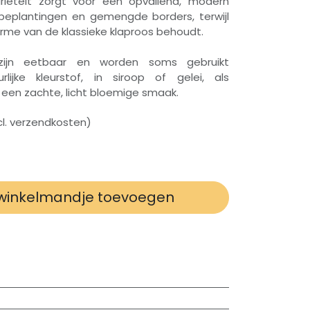
riëteit zorgt voor een opvallend, modern
e beplantingen en gemengde borders, terwijl
rme van de klassieke klaproos behoudt.
zijn eetbaar en worden soms gebruikt
rlijke kleurstof, in siroop of gelei, als
 een zachte, licht bloemige smaak.
xcl. verzendkosten)
winkelmandje toevoegen