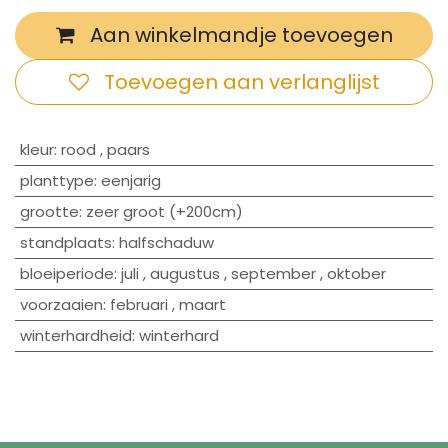
Aan winkelmandje toevoegen
Toevoegen aan verlanglijst
​kleur
:
rood
,
paars
planttype
:
eenjarig
grootte
:
zeer groot (+200cm)
standplaats
:
halfschaduw
bloeiperiode
:
juli
,
augustus
,
september
,
oktober
voorzaaien
:
februari
,
maart
winterhardheid
:
winterhard