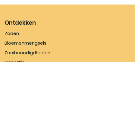
Ontdekken
Zaden
Bloemenmengsels
Zaaibenodigdheden
Inspiratie
Informatie
FAQ
Over ons
Verzendbeleid
Contacteer ons