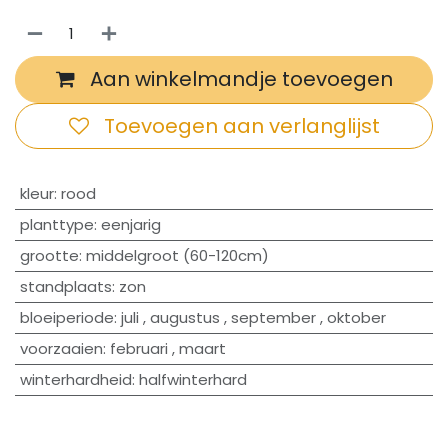
Aan winkelmandje toevoegen
Toevoegen aan verlanglijst
​kleur
:
rood
planttype
:
eenjarig
grootte
:
middelgroot (60-120cm)
standplaats
:
zon
bloeiperiode
:
juli
,
augustus
,
september
,
oktober
voorzaaien
:
februari
,
maart
winterhardheid
:
halfwinterhard