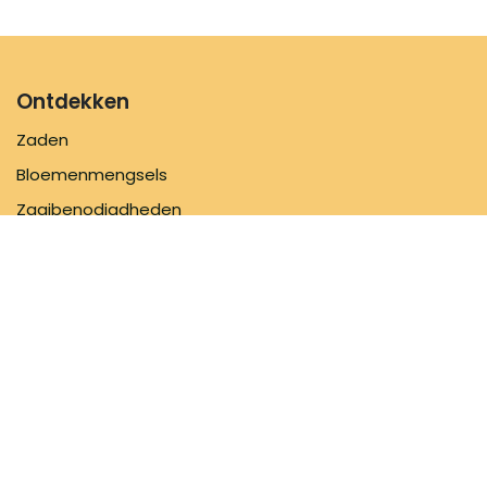
Ontdekken
Zaden
Bloemenmengsels
Zaaibenodigdheden
Inspiratie
Informatie
FAQ
Over ons
Verzendbeleid
Contacteer ons