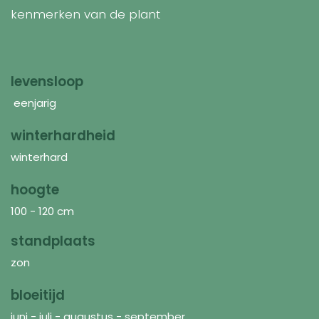
kenmerken van de plant
levensloop
eenjarig
winterhardheid
winterhard
hoogte
100 - 120 cm
standplaats
zon
bloeitijd
juni - juli - augustus - september