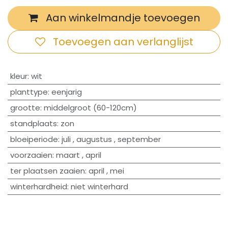
Aan winkelmandje toevoegen
Toevoegen aan verlanglijst
​kleur
:
wit
planttype
:
eenjarig
grootte
:
middelgroot (60-120cm)
standplaats
:
zon
bloeiperiode
:
juli
,
augustus
,
september
voorzaaien
:
maart
,
april
ter plaatsen zaaien
:
april
,
mei
winterhardheid
:
niet winterhard