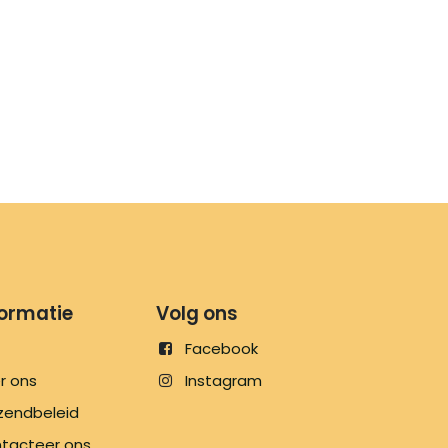
formatie
Volg ons
Facebook
r ons
Instagram
zendbeleid
tacteer ons