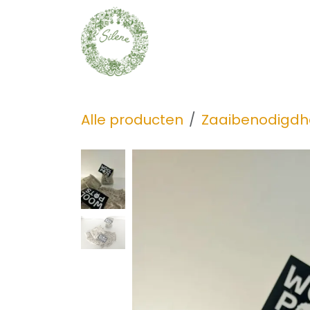
Overslaan naar inhoud
Zaden
Ontdek
Alle producten
Zaaibenodigd