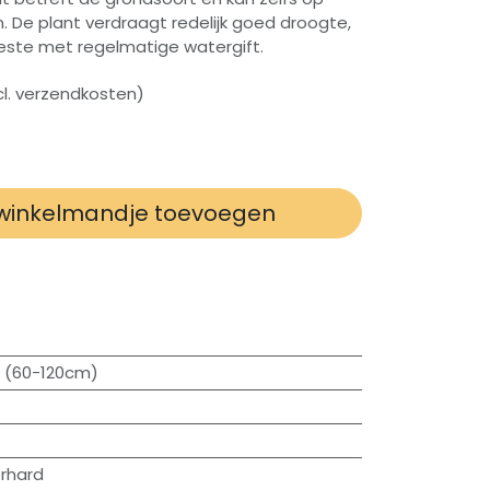
 De plant verdraagt redelijk goed droogte,
este met regelmatige watergift.
xcl. verzendkosten)
winkelmandje toevoegen
 (60-120cm)
rhard