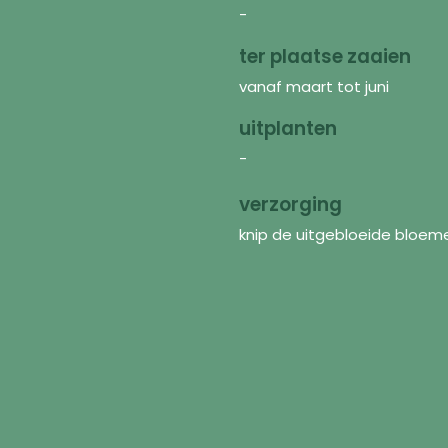
-
ter plaatse zaaien
vanaf maart tot juni
uitplanten
-
verzorging
knip de uitgebloeide bloeme
Ontdekken
In
Zaden
FAQ
Bloemenmengsels
Ove
Zaaibenodigdheden
Ver