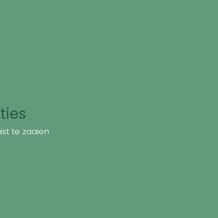
ties
st te zaaien