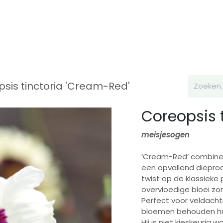
Inspiratie
Over ons
Contact
sis tinctoria 'Cream-Red'
Coreopsis 
meisjesogen
‘Cream-Red’ combine
een opvallend dieprod
twist op de klassieke 
overvloedige bloei zorg
Perfect voor veldacht
bloemen behouden hun
Hij is niet kieskeurig