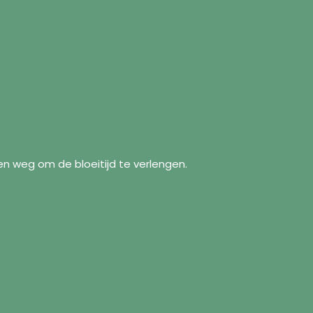
n weg om de bloeitijd te verlengen.
formatie
Volg ons
Facebook
r ons
Instagram
zendbeleid