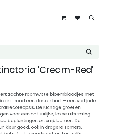
tinctoria 'Cream-Red'
ert zachte roomwitte bloemblaadjes met
e ring rond een donker hart – een verfijnde
prairiecoreopsis. De luchtige groei en
en voor een natuurlijke, losse uitstraling.
ige beplantingen en snijbloemen. De
 kleur goed, ook in drogere zomers.
 wat betreft de grondsoort en kan zelfs op