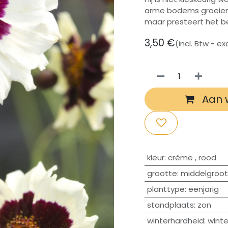
arme bodems groeien.
maar presteert het b
3,50
€
(incl. Btw - e
Aan 
​kleur
:
crème
,
rood
grootte
:
middelgroot
planttype
:
eenjarig
standplaats
:
zon
winterhardheid
:
winte