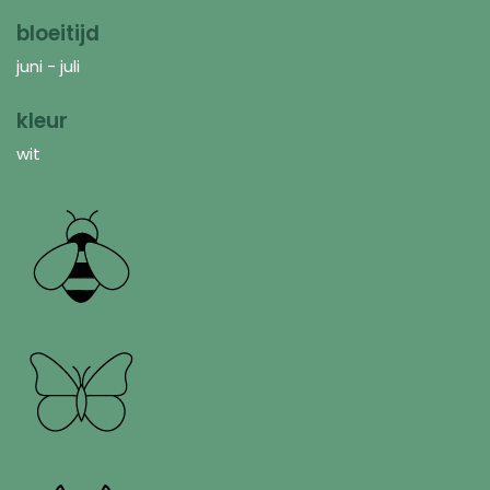
bloeitijd
juni - juli
kleur
wit