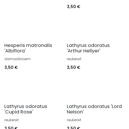
3,50
€
Hesperis matronalis
Lathyrus odoratus
'Albiflora'
'Arthur Hellyer'
damastbloem
reukerwt
3,50
€
3,50
€
Lathyrus odoratus
Lathyrus odoratus 'Lord
'Cupid Rose'
Nelson'
reukerwt
reukerwt
3,50
€
3,50
€