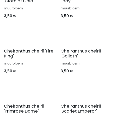
'Cloth of Gold'
Lady'
muurbloem
muurbloem
3,50
€
3,50
€
Cheiranthus cheirii 'Fire
Cheiranthus cheirii
King'
'Goliath'
muurbloem
muurbloem
3,50
€
3,50
€
Cheiranthus cheirii
Cheiranthus cheirii
'Primrose Dame'
'Scarlet Emperor'