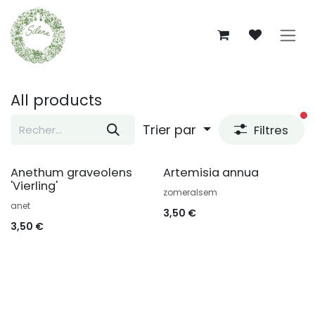
Se rendre au contenu
All products
fi
Trier par
Filtres
Anethum graveolens
Artemisia annua
'Vierling'
zomeralsem
anet
3,50
€
3,50
€