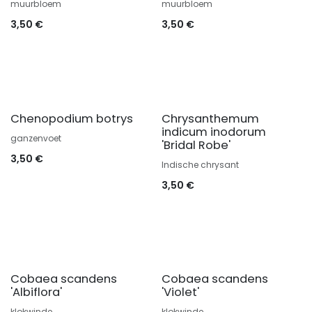
muurbloem
muurbloem
3,50
€
3,50
€
Chenopodium botrys
Chrysanthemum
indicum inodorum
ganzenvoet
'Bridal Robe'
3,50
€
Indische chrysant
3,50
€
Cobaea scandens
Cobaea scandens
'Albiflora'
'Violet'
klokwinde
klokwinde