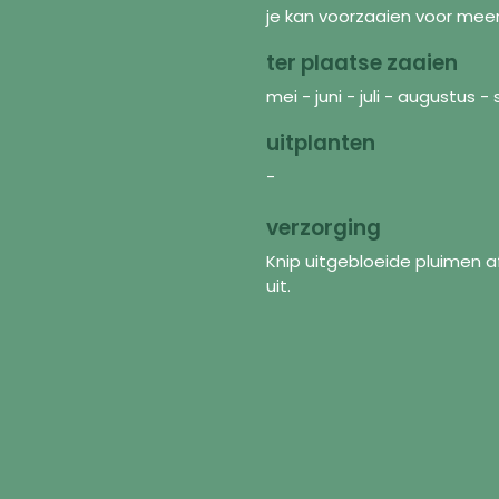
je kan voorzaaien voor meer 
ter plaatse zaaien
mei - juni - juli - augustus
uitplanten
-
verzorging
Knip uitgebloeide pluimen a
uit.
Découvrir
In
Graines
FAQ
Mélanges de fleurs
À p
Matériel de jardinage
Pol