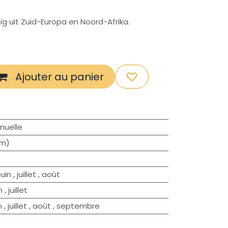
tig uit Zuid-Europa en Noord-Afrika.
Ajouter au panier
nuelle
cm)
juin
,
juillet
,
août
n
,
juillet
n
,
juillet
,
août
,
septembre