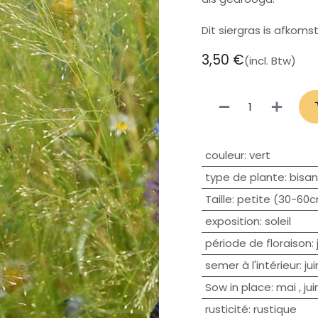
Dit siergras is afkoms
3,50
€
(incl. Btw)
couleur
:
vert
type de plante
:
bisan
Taille
:
petite (30-60
exposition
:
soleil
période de floraison
:
semer à l'intérieur
:
jui
Sow in place
:
mai
,
jui
rusticité
:
rustique