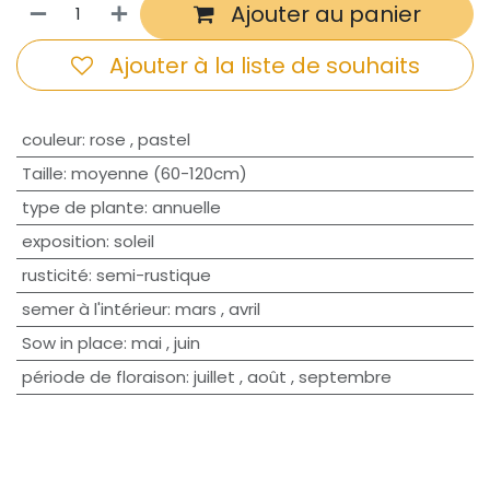
Ajouter au panier
Ajouter à la liste de souhaits
couleur
:
rose
,
pastel
Taille
:
moyenne (60-120cm)
type de plante
:
annuelle
exposition
:
soleil
rusticité
:
semi-rustique
semer à l'intérieur
:
mars
,
avril
Sow in place
:
mai
,
juin
période de floraison
:
juillet
,
août
,
septembre