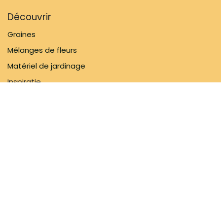
Découvrir
Graines
Mélanges de fleurs
Matériel de jardinage
Inspiratie
Informations
FAQ
À propos de nous
Politique d'expédition
Contactez-nous
Suivez-nous