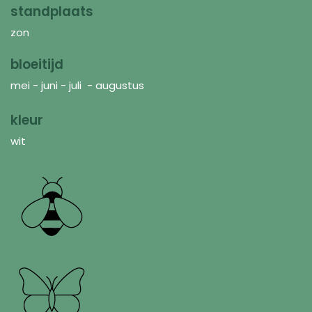
standplaats
zon
bloeitijd
mei - juni - juli - augustus
kleur
wit