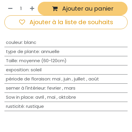
Ajouter au panier
Ajouter à la liste de souhaits
couleur
:
blanc
type de plante
:
annuelle
Taille
:
moyenne (60-120cm)
exposition
:
soleil
période de floraison
:
mai
,
juin
,
juillet
,
août
semer à l'intérieur
:
fevrier
,
mars
Sow in place
:
avril
,
mai
,
oktobre
rusticité
:
rustique