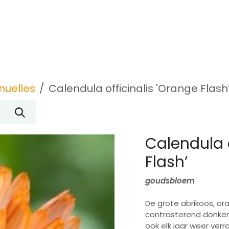
Inspiration
À propos de nous
Contact
nuelles
Calendula officinalis 'Orange Flash
Calendula o
Flash’
goudsbloem
De grote abrikoos, o
contrasterend donker 
ook elk jaar weer verr