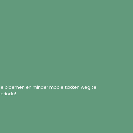
ide bloemen en minder mooie takken weg te
periode!
formations
Suivez-nous
Facebook
ropos de nous
Instagram