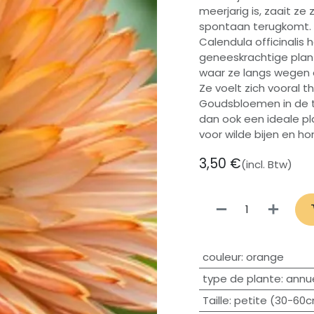
meerjarig is, zaait ze 
spontaan terugkomt.
Calendula officinalis 
geneeskrachtige plant
waar ze langs wegen e
Ze voelt zich vooral t
Goudsbloemen in de tu
dan ook een ideale pl
voor wilde bijen en ho
3,50
€
(incl. Btw)
couleur
:
orange
type de plante
:
annue
Taille
:
petite (30-60