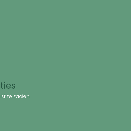
ties
st te zaaien