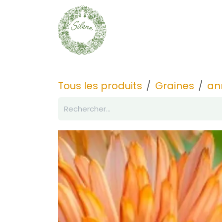
Se rendre au contenu
Graines
Découvrir
Tous les produits
Graines
an