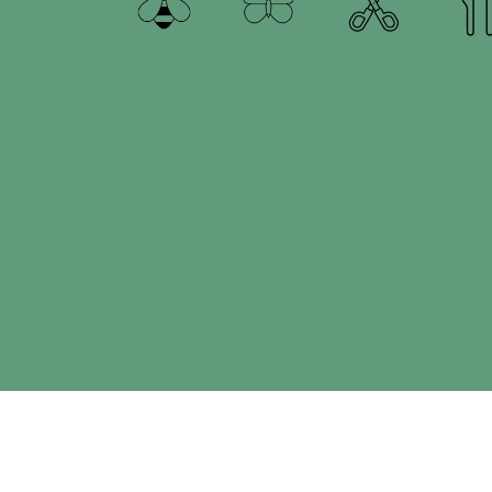
Recevez de temps en temps une touche
d'inspiration jardin dans votre boîte mail.
Inscriptio
en appuyant sur s'inscrire, vous confirmez que vous êtes
d'accord avec le
conditions générales