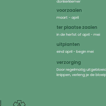
donkerkiemer
voorzaaien
maart - april
ter plaatse zaaien
in de herfst of april - mei
uitplanten
eind april - begin mei
verzorging
Door regelmatig uitgebloe
knippen, verleng je de bloei
Découvrir
In
Graines
FAQ
Mélanges de fleurs
À p