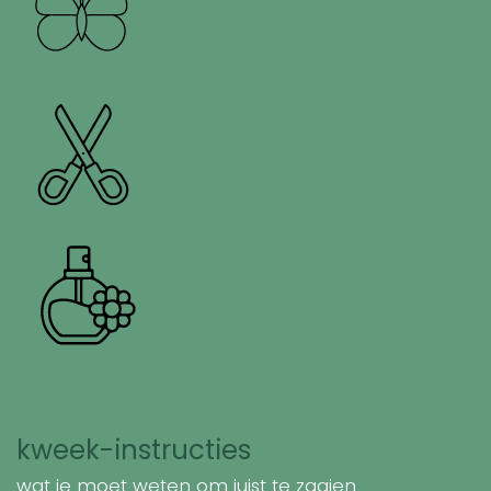
kweek-instructies
wat je moet weten om juist te zaaien