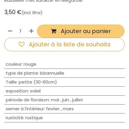
klassieker met karakter en elegantie.
3,50
€
(incl. Btw)
Ajouter au panier
Ajouter à la liste de souhaits
couleur
:
rouge
type de plante
:
bisannuelle
Taille
:
petite (30-60cm)
exposition
:
soleil
période de floraison
:
mai
,
juin
,
juillet
semer à l'intérieur
:
fevrier
,
mars
rusticité
:
rustique