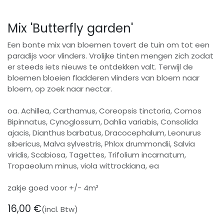
Mix 'Butterfly garden'
Een bonte mix van bloemen tovert de tuin om tot een
paradijs voor vlinders. Vrolijke tinten mengen zich zodat
er steeds iets nieuws te ontdekken valt. Terwijl de
bloemen bloeien fladderen vlinders van bloem naar
bloem, op zoek naar nectar.
oa. Achillea, Carthamus, Coreopsis tinctoria, Comos
Bipinnatus, Cynoglossum, Dahlia variabis, Consolida
ajacis, Dianthus barbatus, Dracocephalum, Leonurus
sibericus, Malva sylvestris, Phlox drummondii, Salvia
viridis, Scabiosa, Tagettes, Trifolium incarnatum,
Tropaeolum minus, viola wittrockiana, ea
zakje goed voor +/- 4m²
16,00
€
(incl. Btw)