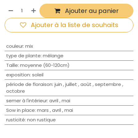
Ajouter au panier
Ajouter à la liste de souhaits
couleur
:
mix
type de plante
:
mélange
Taille
:
moyenne (60-120cm)
exposition
:
soleil
période de floraison
:
juin
,
juillet
,
août
,
septembre
,
octobre
semer à l'intérieur
:
avril
,
mai
Sow in place
:
mars
,
avril
,
mai
rusticité
:
non rustique