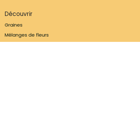
Découvrir
Graines
Mélanges de fleurs
Matériel de jardinage
Inspiratie
Informations
FAQ
À propos de nous
Politique d'expédition
Contactez-nous
Suivez-nous