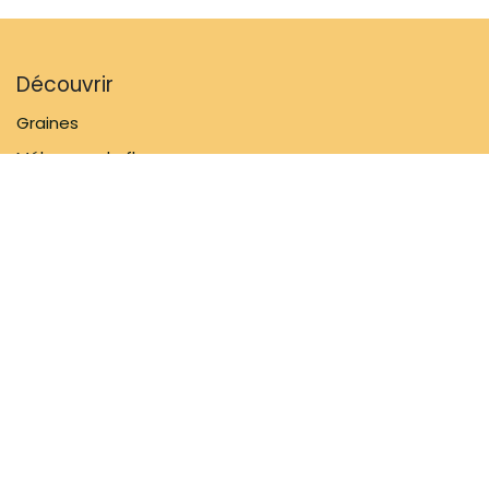
Découvrir
Graines
Mélanges de fleurs
Matériel de jardinage
Inspiratie
Informations
FAQ
À propos de nous
Politique d'expédition
Contactez-nous