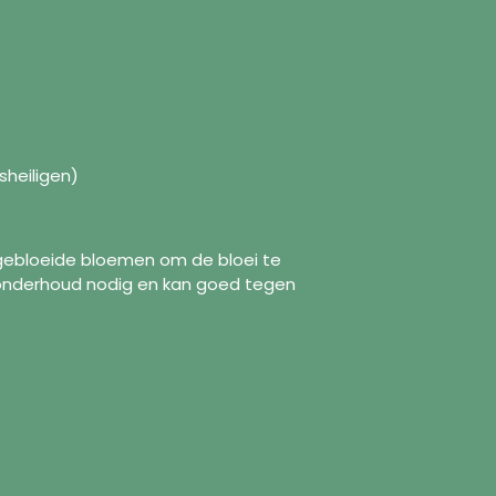
sheiligen)
tgebloeide bloemen om de bloei te
 onderhoud nodig en kan goed tegen
formations
Suivez-nous
Facebook
ropos de nous
Instagram
itique d'expédition