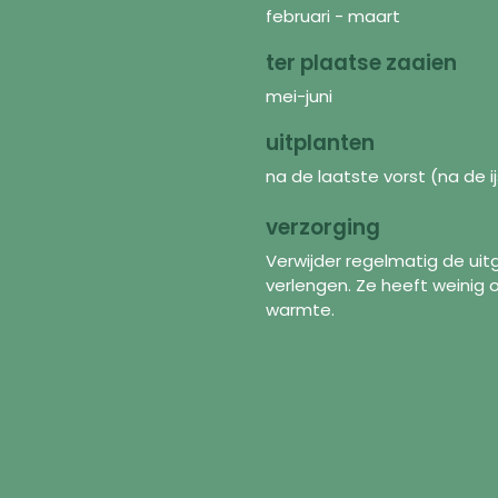
februari - maart
ter plaatse zaaien
mei-juni
uitplanten
na de laatste vorst (na de ij
verzorging
Verwijder regelmatig de ui
verlengen. Ze heeft weinig
warmte.
Découvrir
In
Graines
FAQ
Mélanges de fleurs
À p
Matériel de jardinage
Pol