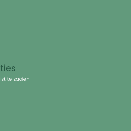
ties
st te zaaien