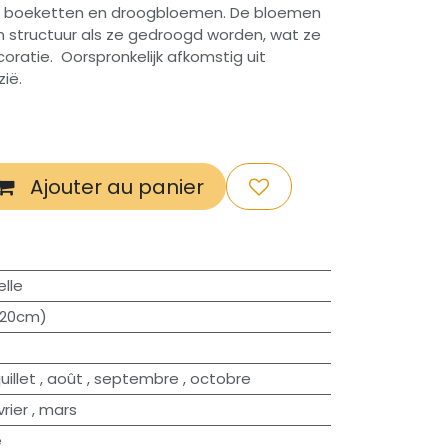
ers, boeketten en droogbloemen. De bloemen
n structuur als ze gedroogd worden, wat ze
oratie. Oorspronkelijk afkomstig uit
ië.
Ajouter au panier
lle
120cm)
juillet
,
août
,
septembre
,
octobre
vrier
,
mars
e