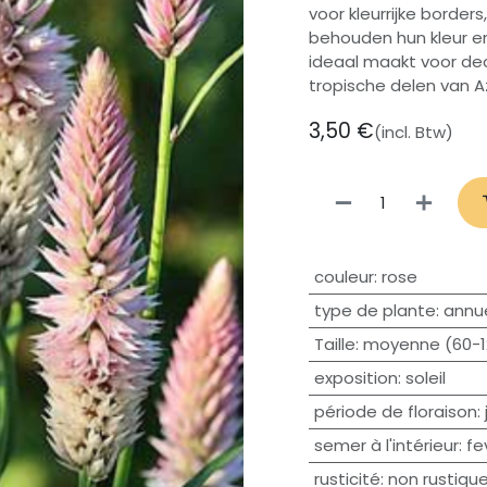
voor kleurrijke bord
behouden hun kleur e
ideaal maakt voor dec
tropische delen van Az
3,50
€
(incl. Btw)
couleur
:
rose
type de plante
:
annue
Taille
:
moyenne (60-
exposition
:
soleil
période de floraison
:
semer à l'intérieur
:
fe
rusticité
:
non rustiqu