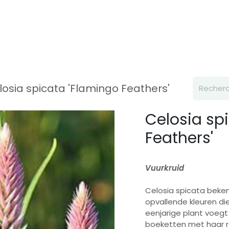
Inspiration
À propos de nous
Contact
losia spicata 'Flamingo Feathers'
Celosia sp
Feathers'
Vuurkruid
Celosia spicata beke
opvallende kleuren die
eenjarige plant voeg
boeketten met haar re