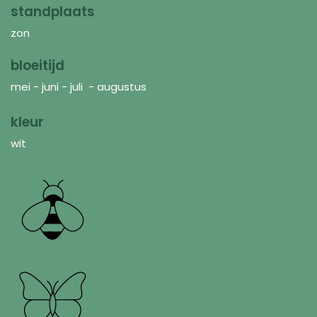
standplaats
zon
bloeitijd
mei - juni - juli - augustus
kleur
wit