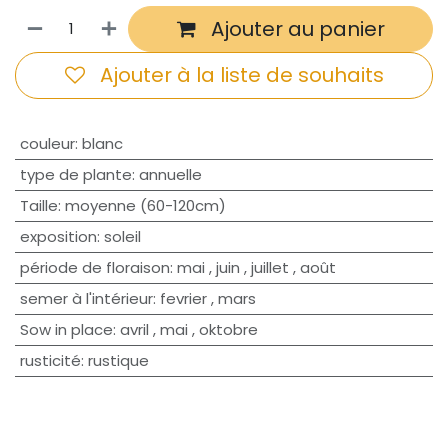
Ajouter au panier
Ajouter à la liste de souhaits
couleur
:
blanc
type de plante
:
annuelle
Taille
:
moyenne (60-120cm)
exposition
:
soleil
période de floraison
:
mai
,
juin
,
juillet
,
août
semer à l'intérieur
:
fevrier
,
mars
Sow in place
:
avril
,
mai
,
oktobre
rusticité
:
rustique