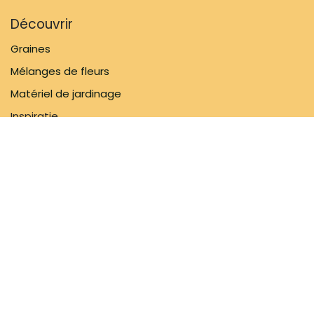
Découvrir
Graines
Mélanges de fleurs
Matériel de jardinage
Inspiratie
Informations
FAQ
À propos de nous
Politique d'expédition
Contactez-nous
Suivez-nous