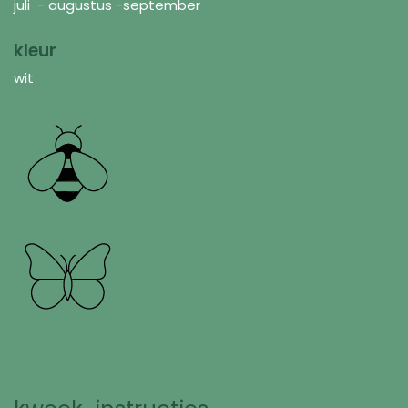
juli - augustus -september
kleur
wit