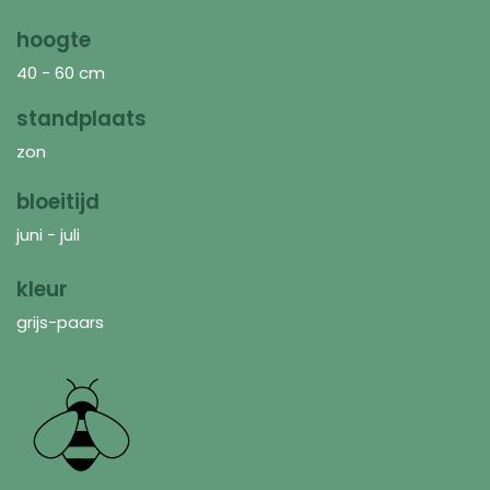
hoogte
40 - 60 cm
standplaats
zon
bloeitijd
juni - juli
kleur
grijs-paars