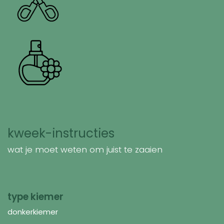
kweek-instructies
wat je moet weten om juist te zaaien
type kiemer
donkerkiemer