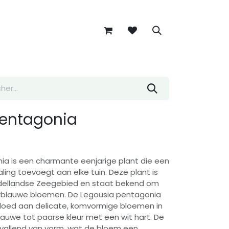
pentagonia
ia is een charmante eenjarige plant die een
traling toevoegt aan elke tuin. Deze plant is
ddellandse Zeegebied en staat bekend om
erblauwe bloemen. De Legousia pentagonia
loed aan delicate, komvormige bloemen in
auwe tot paarse kleur met een wit hart. De
pvallend van vorm, wat de bloem een