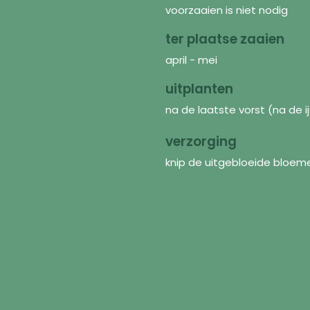
voorzaaien is niet nodig
ter plaatse zaaien
april - mei
uitplanten
na de laatste vorst (na de ij
verzorging
knip de uitgebloeide bloeme
Découvrir
In
Graines
FAQ
Mélanges de fleurs
À p
Matériel de jardinage
Pol