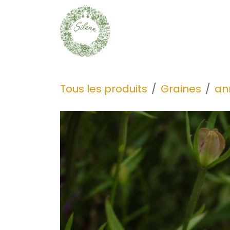
Se rendre au contenu
Graines
Découvrir
Tous les produits
Graines
an