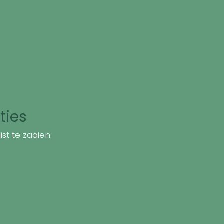
ties
st te zaaien