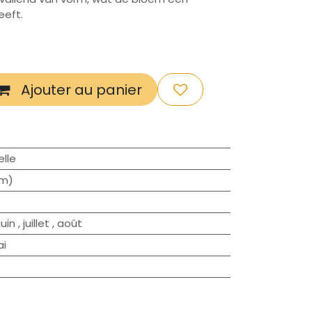
eeft.
Ajouter au panier
lle
cm)
juin
,
juillet
,
août
i