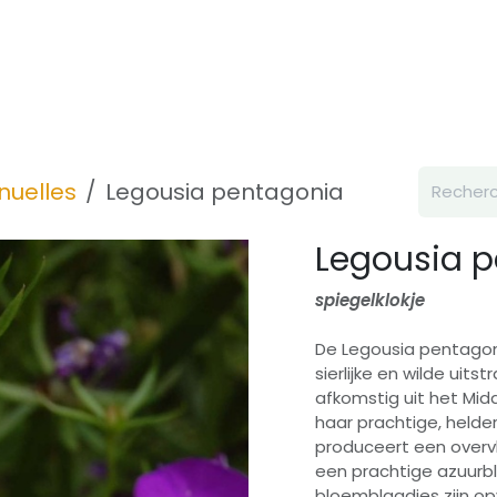
Inspiration
À propos de nous
Contact
nuelles
Legousia pentagonia
Legousia 
spiegelklokje
De Legousia pentagon
sierlijke en wilde uits
afkomstig uit het Mi
haar prachtige, held
produceert een overv
een prachtige azuurbl
bloemblaadjes zijn o