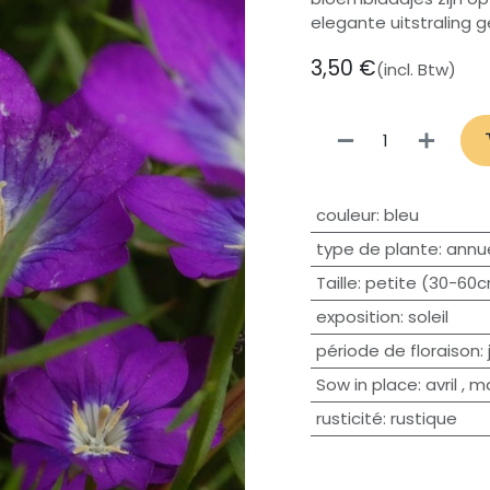
elegante uitstraling g
3,50
€
(incl. Btw)
couleur
:
bleu
type de plante
:
annue
Taille
:
petite (30-60
exposition
:
soleil
période de floraison
:
Sow in place
:
avril
,
ma
rusticité
:
rustique