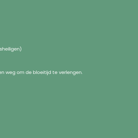
sheiligen)
n weg om de bloeitijd te verlengen.
formations
Suivez-nous
Facebook
ropos de nous
Instagram
itique d'expédition