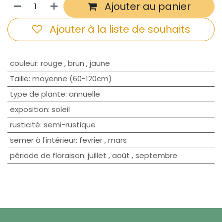
Ajouter au panier
Ajouter à la liste de souhaits
couleur
:
rouge
,
brun
,
jaune
Taille
:
moyenne (60-120cm)
type de plante
:
annuelle
exposition
:
soleil
rusticité
:
semi-rustique
semer à l'intérieur
:
fevrier
,
mars
période de floraison
:
juillet
,
août
,
septembre