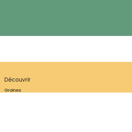
Découvrir
Graines
Mélanges de fleurs
Matériel de jardinage
Inspiratie