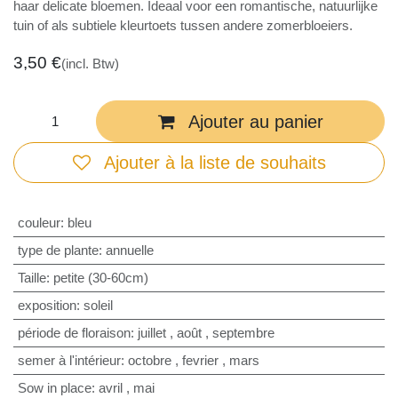
haar delicate bloemen. Ideaal voor een romantische, natuurlijke
tuin of als subtiele kleurtoets tussen andere zomerbloeiers.
3,50
€
(incl. Btw)
Ajouter au panier
Ajouter à la liste de souhaits
couleur
:
bleu
type de plante
:
annuelle
Taille
:
petite (30-60cm)
exposition
:
soleil
période de floraison
:
juillet
,
août
,
septembre
semer à l'intérieur
:
octobre
,
fevrier
,
mars
Sow in place
:
avril
,
mai