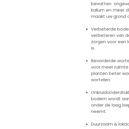
bevatten ongevee
kalium en meer d
maakt uw grond op
Verbeterde bodem
verbeteren van d
zorgen voor een 
is.
Bevorderde worte
voor meer ruimte
planten beter wo
wortelen.
Onkruidonderdruk
bodem wordt aang
onder de laag be
neemt.
Duurzaam & lokaa