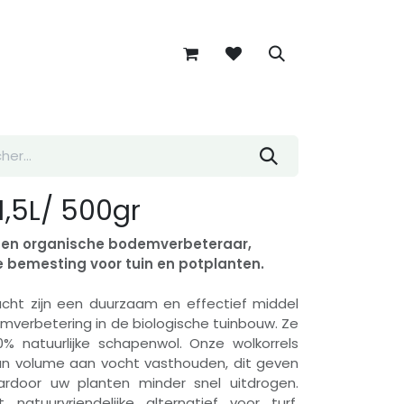
1,5L/ 500gr
e en organische bodemverbeteraar,
ke bemesting voor tuin en potplanten.
acht zijn een duurzaam en effectief middel
mverbetering in de biologische tuinbouw. Ze
% natuurlijke schapenwol. Onze wolkorrels
un volume aan vocht vasthouden, dit geven
rdoor uw planten minder snel uitdrogen.
 natuurvriendelijke alternatief voor turf.