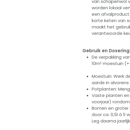
van schapenwol v
worden lokaal ve
een afvalproduct
korte keten van s
maakt het gebruik
verantwoorde ke
Gebruik en Dosering
De verpakking van
10m² moestuin (+
Moestuin: Werk de
aarde in alvorens
Potplanten: Meng 
Vaste planten en 
voorjaar) rondom 
Bomen en groter 
door ca. 0,5l à 1l
Leg daarna jaarl