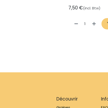
7,50
€
(incl. Btw)
Découvrir
In
Graines
FAQ