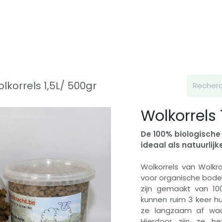
Inspiration
À propos de nous
Contact
lkorrels 1,5L/ 500gr
Wolkorrels 
De 100% biologisch
ideaal als natuurlij
Wolkorrels van Wolkr
voor organische bode
zijn gemaakt van 100
kunnen ruim 3 keer h
ze langzaam af waa
Hierdoor zijn ze het