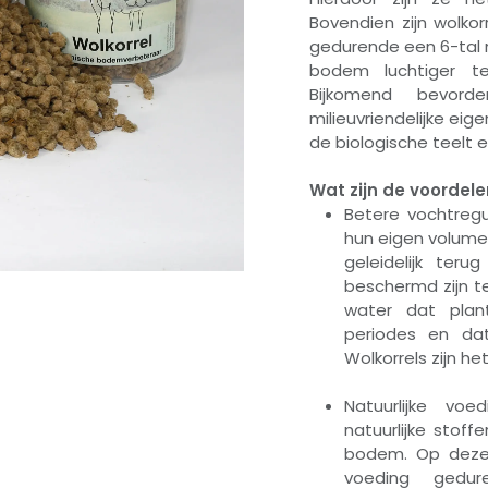
Bovendien zijn wolkor
gedurende een 6-tal
bodem luchtiger te
Bijkomend bevor
milieuvriendelijke ei
de biologische teelt 
Wat zijn de voordele
Betere vochtregu
hun eigen volume
geleidelijk ter
beschermd zijn t
water dat plan
periodes en da
Wolkorrels zijn het
Natuurlijke voe
natuurlijke sto
bodem. Op deze 
voeding gedur