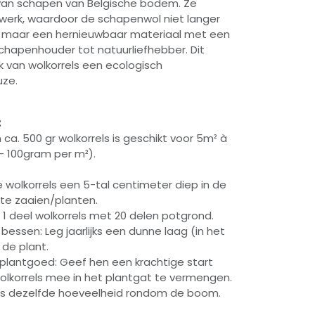
an schapen van Belgische bodem. Ze
rwerk, waardoor de schapenwol niet langer
 maar een hernieuwbaar materiaal met een
chapenhouder tot natuurliefhebber. Dit
 van wolkorrels een ecologisch
uze.
:
 ca. 500 gr wolkorrels is geschikt voor 5m² à
- 100gram per m²).
 wolkorrels een 5-tal centimeter diep in de
 te zaaien/planten.
1 deel wolkorrels met 20 delen potgrond.
bessen: Leg jaarlijks een dunne laag (in het
de plant.
plantgoed: Geef hen een krachtige start
 wolkorrels mee in het plantgat te vermengen.
ijks dezelfde hoeveelheid rondom de boom.