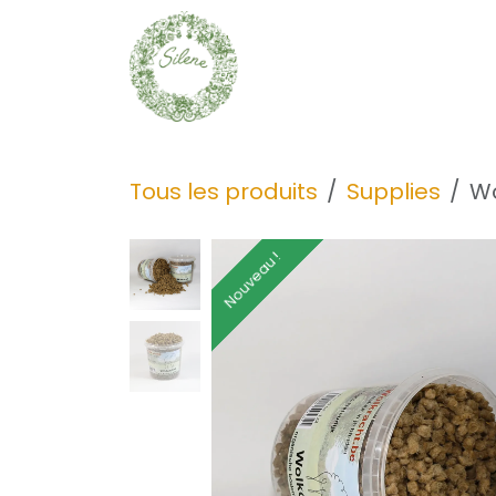
Se rendre au contenu
Graines
Découvrir
Tous les produits
Supplies
Wo
Nouveau !
Nouveau !