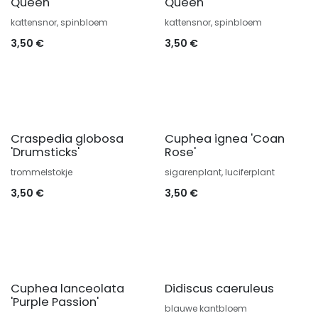
Queen'
Queen'
kattensnor, spinbloem
kattensnor, spinbloem
3,50
€
3,50
€
Craspedia globosa
Cuphea ignea 'Coan
'Drumsticks'
Rose'
trommelstokje
sigarenplant, luciferplant
3,50
€
3,50
€
Cuphea lanceolata
Didiscus caeruleus
'Purple Passion'
blauwe kantbloem