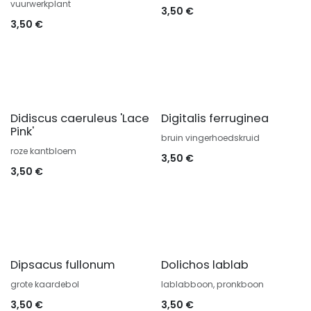
vuurwerkplant
3,50
€
3,50
€
Didiscus caeruleus 'Lace
Digitalis ferruginea
Pink'
bruin vingerhoedskruid
roze kantbloem
3,50
€
3,50
€
Dipsacus fullonum
Dolichos lablab
grote kaardebol
lablabboon, pronkboon
3,50
€
3,50
€