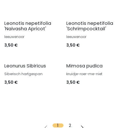
Leonotis nepetifolia
Leonotis nepetifolia
'Naivasha Apricot'
'Schrimpcocktail'
leeuwenoor
leeuwenoor
3,50
€
3,50
€
Leonurus Sibiricus
Mimosa pudica
Siberisch hartgespan
kruidje-roer-me-niet
3,50
€
3,50
€
1
2