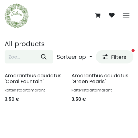
Overslaan naar inhoud
All products
fi
Sorteer op
Filters
Amaranthus caudatus
Amaranthus caudatus
'Coral Fountain'
'Green Pearls'
kattenstaartamarant
kattenstaartamarant
3,50
€
3,50
€