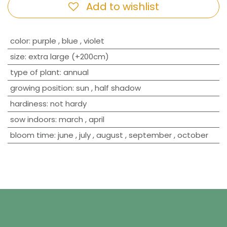
Add to wishlist
​color
:
purple
,
blue
,
violet
size
:
extra large (+200cm)
type of plant
:
annual
growing position
:
sun
,
half shadow
hardiness
:
not hardy
sow indoors
:
march
,
april
bloom time
:
june
,
july
,
august
,
september
,
october