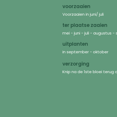
voorzaaien
Voorzaaien in juni/ juli
ter plaatse zaaien
mei - juni - juli - augustus
uitplanten
in september - oktober
verzorging
Knip na de 1ste bloei terug 
Discover
In
Seeds
FAQ
Flower mixtures
Abo