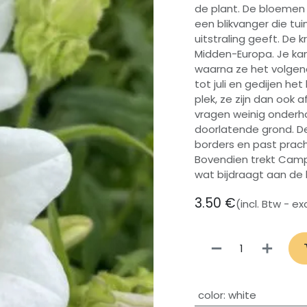
de plant. De bloemen v
een blikvanger die t
uitstraling geeft. De 
Midden-Europa. Je kan 
waarna ze het volgend
tot juli en gedijen he
plek, ze zijn dan ook
vragen weinig onder
doorlatende grond. De
borders en past prach
Bovendien trekt Camp
wat bijdraagt aan de bi
3.50
€
(incl. Btw - e
​color
:
white