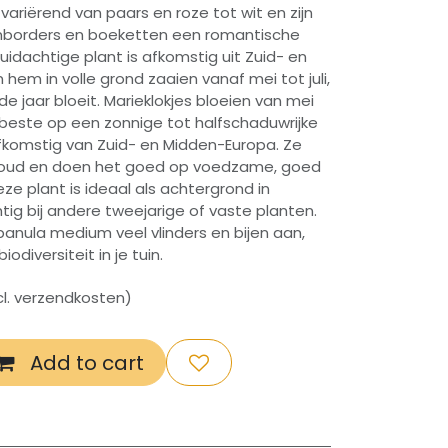
ariërend van paars en roze tot wit en zijn
uinborders en boeketten een romantische
kruidachtige plant is afkomstig uit Zuid- en
hem in volle grond zaaien vanaf mei tot juli,
e jaar bloeit. Marieklokjes bloeien van mei
t beste op een zonnige tot halfschaduwrijke
 afkomstig van Zuid- en Midden-Europa. Ze
houd en doen het goed op voedzame, goed
ze plant is ideaal als achtergrond in
tig bij andere tweejarige of vaste planten.
anula medium veel vlinders en bijen aan,
odiversiteit in je tuin.
xcl. verzendkosten)
Add to cart