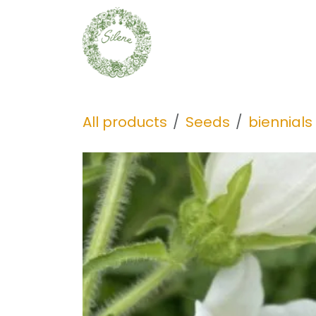
Skip to Content
Seeds
Discover
All products
Seeds
biennials