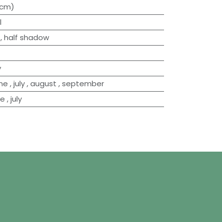
0cm)
l
,
half shadow
y
une
,
july
,
august
,
september
ne
,
july