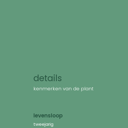
details
kenmerken van de plant
levensloop
tweejarig