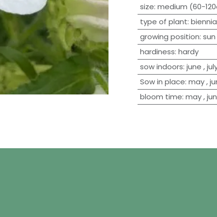
size
:
medium (60-12
type of plant
:
biennia
growing position
:
sun
hardiness
:
hardy
sow indoors
:
june
,
jul
Sow in place
:
may
,
j
bloom time
:
may
,
ju