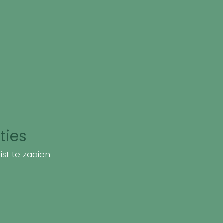
ties
st te zaaien