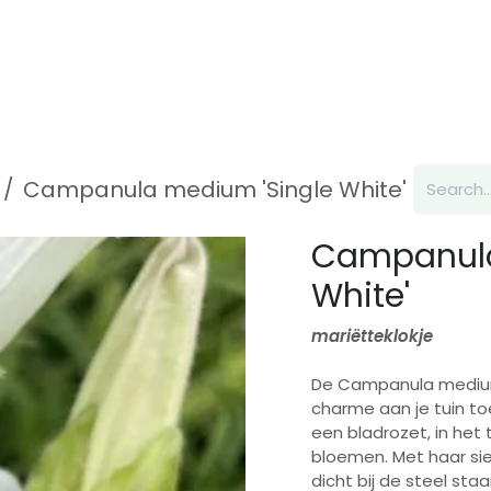
Inspiration
About us
Contact
Campanula medium 'Single White'
Campanula
White'
mariëtteklokje
De Campanula medium 
charme aan je tuin to
een bladrozet, in het
bloemen. Met haar sie
dicht bij de steel st