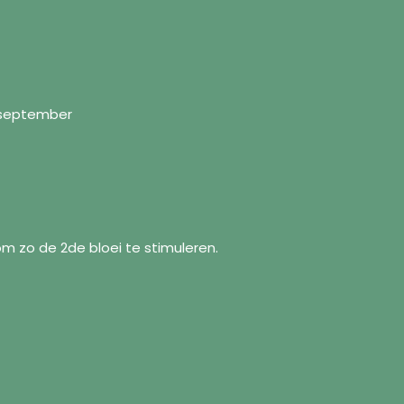
 - september
om zo de 2de bloei te stimuleren.
formation
Follow us
Facebook
ut us
Instagram