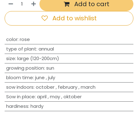
Add to cart
Add to wishlist
​color
:
rose
type of plant
:
annual
size
:
large (120-200cm)
growing position
:
sun
bloom time
:
june
,
july
sow indoors
:
october
,
february
,
march
Sow in place
:
april
,
may
,
oktober
hardiness
:
hardy