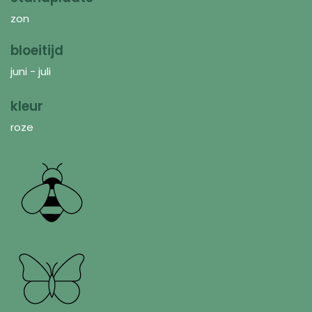
zon
bloeitijd
juni - juli
kleur
roze