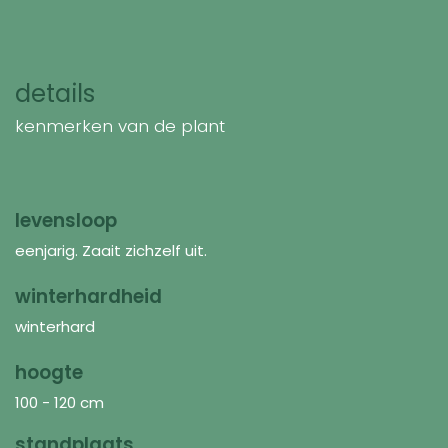
details
kenmerken van de plant
levensloop
eenjarig. Zaait zichzelf uit.
winterhardheid
winterhard
hoogte
100 - 120 cm
standplaats