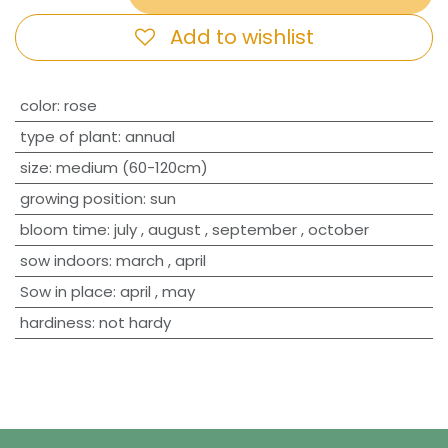
Add to wishlist
​color
:
rose
type of plant
:
annual
size
:
medium (60-120cm)
growing position
:
sun
bloom time
:
july
,
august
,
september
,
october
sow indoors
:
march
,
april
Sow in place
:
april
,
may
hardiness
:
not hardy