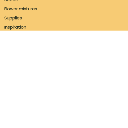
Flower mixtures
Supplies
Inspiration
Information
FAQ
About us
Shipping Policy
Contact us
Follow us
Facebook
Instagram