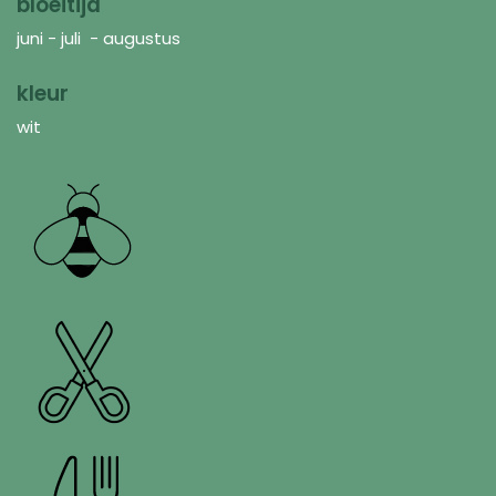
bloeitijd
juni - juli - augustus
kleur
wit