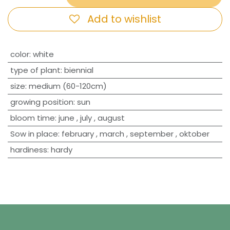
Add to wishlist
​color
:
white
type of plant
:
biennial
size
:
medium (60-120cm)
growing position
:
sun
bloom time
:
june
,
july
,
august
Sow in place
:
february
,
march
,
september
,
oktober
hardiness
:
hardy