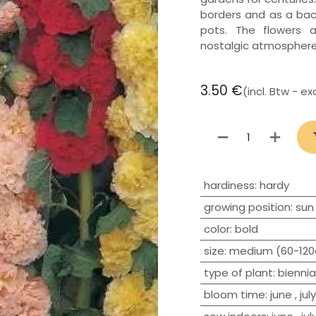
borders and as a back
pots. The flowers 
nostalgic atmosphere
3.50
€
(incl. Btw - e
hardiness
:
hardy
growing position
:
sun
​color
:
bold
size
:
medium (60-12
type of plant
:
biennia
bloom time
:
june
,
july