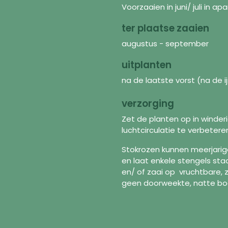
Voorzaaien in juni/ juli in ap
ter plaatse zaaien
augustus - september
uitplanten
na de laatste vorst (na de ij
verzorging
Zet de planten op in winderi
luchtcirculatie te verbeter
Stokrozen kunnen meerjarige 
en laat enkele stengels staa
Discover
In
en/ of zaai op vruchtbare,
geen doorweekte, natte bode
Seeds
FAQ
Flower mixtures
Abo
Supplies
Shi