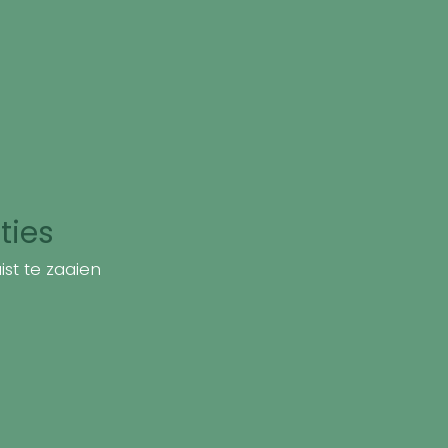
ties
st te zaaien