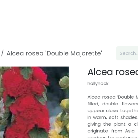
Inspiration
About us
Contact
Alcea rosea 'Double Majorette'
Alcea rosea
hollyhock
Alcea rosea ‘Double M
filled, double flowe
appear close togethe
in warm, soft shades.
giving the plant a c
originate from Asia
gardens for centuries. 