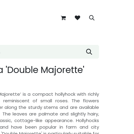
 'Double Majorette'
ajorette’ is a compact hollyhock with richly
rs reminiscent of small roses. The flowers
r along the sturdy stems and are available
 The leaves are palmate and slightly hairy,
lassic, cottage-like appearance. Hollyhocks
 and have been popular in farm and city
'Double Majorette' is particularly suitable for