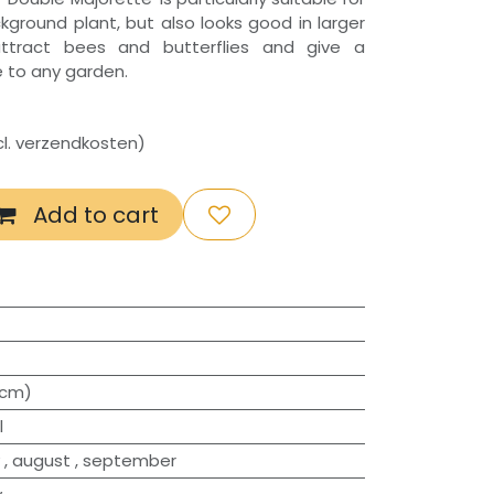
ground plant, but also looks good in larger
attract bees and butterflies and give a
 to any garden.
xcl. verzendkosten)
Add to cart
0cm)
l
,
august
,
september