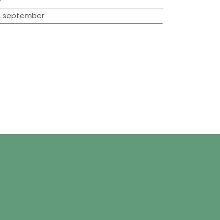
y
,
september