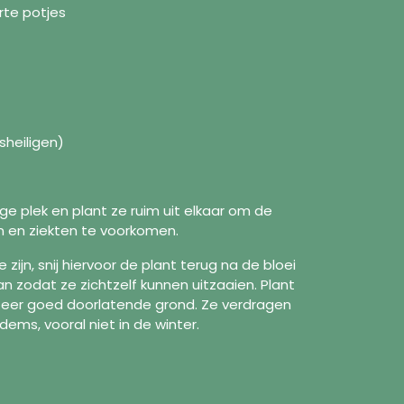
arte potjes
sheiligen)
ge plek en plant ze ruim uit elkaar om de
en en ziekten te voorkomen.
zijn, snij hiervoor de plant terug na de bloei
n zodat ze zichtzelf kunnen uitzaaien. Plant
formation
Follow us
 zeer goed doorlatende grond. Ze verdragen
ms, vooral niet in de winter.
Facebook
ut us
Instagram
pping Policy