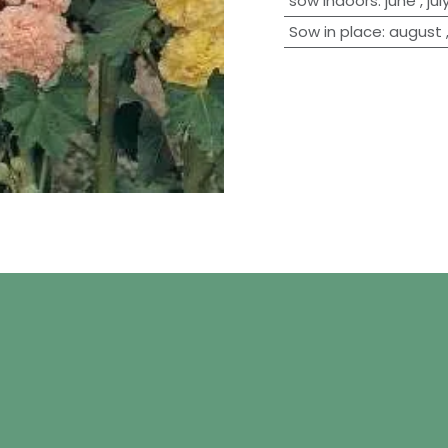
sow indoors
:
june
,
jul
Sow in place
:
august