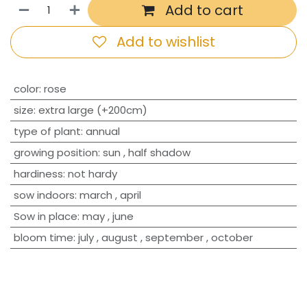
Add to cart
Add to wishlist
​color
:
rose
size
:
extra large (+200cm)
type of plant
:
annual
growing position
:
sun
,
half shadow
hardiness
:
not hardy
sow indoors
:
march
,
april
Sow in place
:
may
,
june
bloom time
:
july
,
august
,
september
,
october