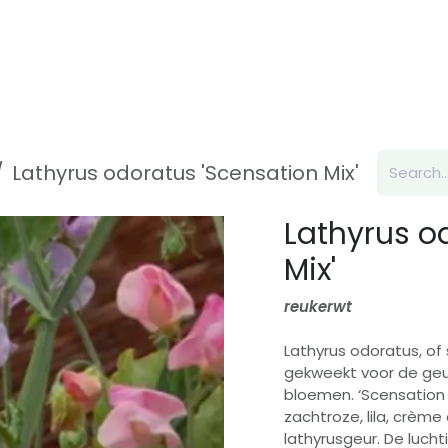
Inspiration
About us
Contact
Lathyrus odoratus 'Scensation Mix'
Lathyrus o
Mix'
reukerwt
Lathyrus odoratus, of
gekweekt voor de geur!
bloemen. ‘Scensation
zachtroze, lila, crème
lathyrusgeur. De luch