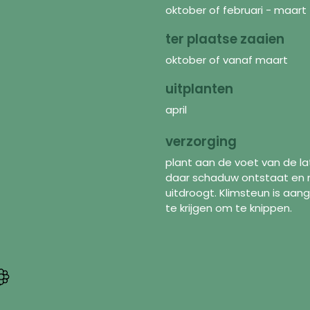
oktober of februari - maart
ter plaatse zaaien
oktober of vanaf maart
uitplanten
april
verzorging
plant aan de voet van de la
daar schaduw ontstaat en m
uitdroogt. Klimsteun is a
te krijgen om te knippen.
Discover
In
Seeds
FAQ
Flower mixtures
Abo
Supplies
Shi