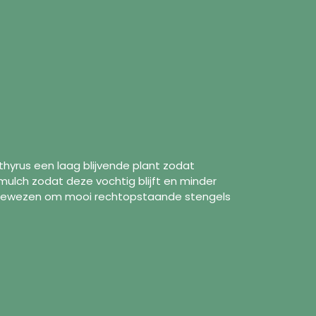
thyrus een laag blijvende plant zodat
ulch zodat deze vochtig blijft en minder
angewezen om mooi rechtopstaande stengels
formation
Follow us
Facebook
ut us
Instagram
pping Policy