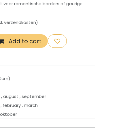
t voor romantische borders of geurige
xcl. verzendkosten)
Add to cart
00cm)
,
august
,
september
,
february
,
march
oktober