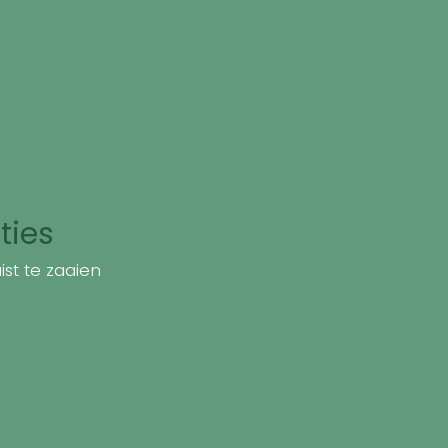
ties
st te zaaien