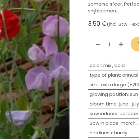
zomerse sfeer. Perfec
snijbloemen.
3.50
€
(incl. Btw - e
​color
:
mix
,
bold
type of plant
:
annual
size
:
extra large (+2
growing position
:
sun
bloom time
:
june
,
july
sow indoors
:
october
Sow in place
:
march
,
hardiness
:
hardy