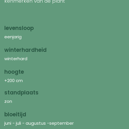
kenmerken van de plant
levensloop
eenjarig
winterhardheid
winterhard
hoogte
+200 cm
standplaats
zon
bloeitijd
juni - juli - augustus -september