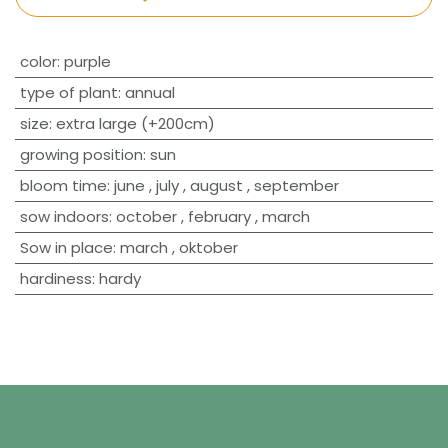
​color
:
purple
type of plant
:
annual
size
:
extra large (+200cm)
growing position
:
sun
bloom time
:
june
,
july
,
august
,
september
sow indoors
:
october
,
february
,
march
Sow in place
:
march
,
oktober
hardiness
:
hardy