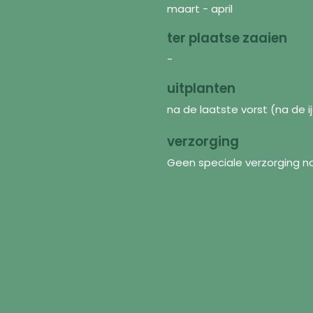
maart - april
ter plaatse zaaien
-
uitplanten
na de laatste vorst (na de ij
verzorging
Geen speciale verzorging no
Discover
In
Seeds
FAQ
Flower mixtures
Abo
Supplies
Shi