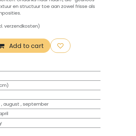
tuur en structuur toe aan zowel frisse als
osities.
xcl. verzendkosten)
Add to cart
0cm)
,
august
,
september
april
y