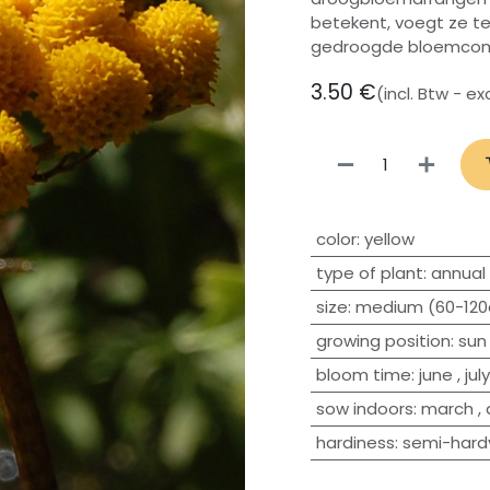
betekent, voegt ze tex
gedroogde bloemcomp
3.50
€
(incl. Btw - e
​color
:
yellow
type of plant
:
annual
size
:
medium (60-12
growing position
:
sun
bloom time
:
june
,
july
sow indoors
:
march
,
hardiness
:
semi-hard