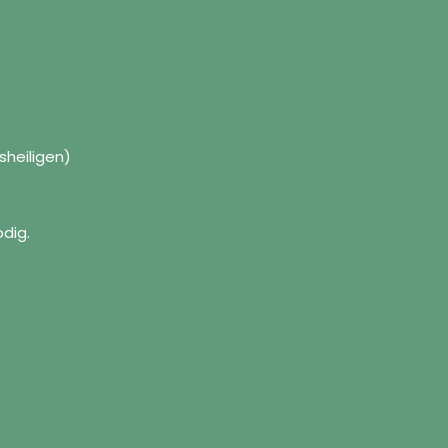
sheiligen)
dig.
formation
Follow us
Facebook
ut us
Instagram
pping Policy