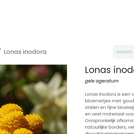
Inspiration
About us
Contact
Lonas inodora
Lonas inod
gele ageratum
Lonas inodora is een
bloemetjes met goud
stelen en fijne bloeiwi
en veel materiaal voo
Oorspronkelijk afkomst
natuurlijke borders, 
droogbloemarrangeme