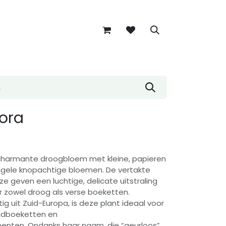
ora
 charmante droogbloem met kleine, papieren
gele knopachtige bloemen. De vertakte
jze geven een luchtige, delicate uitstraling
r zowel droog als verse boeketten.
ig uit Zuid-Europa, is deze plant ideaal voor
veldboeketten en
nten. Ondanks haar naam, die “geurloos”