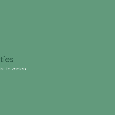
ties
st te zaaien